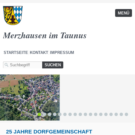
MENÜ
Merzhausen im Taunus
STARTSEITE
KONTAKT
IMPRESSUM
1
2
3
4
5
6
7
8
9
10
11
12
13
14
15
16
17
18
25 JAHRE DORFGEMEINSCHAFT