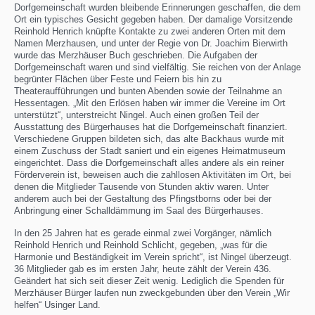
Dorfgemeinschaft wurden bleibende Erinnerungen geschaffen, die dem
Ort ein typisches Gesicht gegeben haben. Der damalige Vorsitzende
Reinhold Henrich knüpfte Kontakte zu zwei anderen Orten mit dem
Namen Merzhausen, und unter der Regie von Dr. Joachim Bierwirth
wurde das Merzhäuser Buch geschrieben. Die Aufgaben der
Dorfgemeinschaft waren und sind vielfältig. Sie reichen von der Anlage
begrünter Flächen über Feste und Feiern bis hin zu
Theateraufführungen und bunten Abenden sowie der Teilnahme an
Hessentagen. „Mit den Erlösen haben wir immer die Vereine im Ort
unterstützt“, unterstreicht Ningel. Auch einen großen Teil der
Ausstattung des Bürgerhauses hat die Dorfgemeinschaft finanziert.
Verschiedene Gruppen bildeten sich, das alte Backhaus wurde mit
einem Zuschuss der Stadt saniert und ein eigenes Heimatmuseum
eingerichtet. Dass die Dorfgemeinschaft alles andere als ein reiner
Förderverein ist, beweisen auch die zahllosen Aktivitäten im Ort, bei
denen die Mitglieder Tausende von Stunden aktiv waren. Unter
anderem auch bei der Gestaltung des Pfingstborns oder bei der
Anbringung einer Schalldämmung im Saal des Bürgerhauses.
In den 25 Jahren hat es gerade einmal zwei Vorgänger, nämlich
Reinhold Henrich und Reinhold Schlicht, gegeben, „was für die
Harmonie und Beständigkeit im Verein spricht“, ist Ningel überzeugt.
36 Mitglieder gab es im ersten Jahr, heute zählt der Verein 436.
Geändert hat sich seit dieser Zeit wenig. Lediglich die Spenden für
Merzhäuser Bürger laufen nun zweckgebunden über den Verein „Wir
helfen“ Usinger Land.