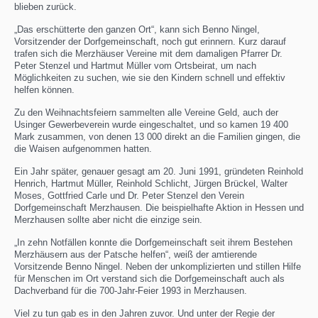
blieben zurück.
„Das erschütterte den ganzen Ort“, kann sich Benno Ningel,
Vorsitzender der Dorfgemeinschaft, noch gut erinnern. Kurz darauf
trafen sich die Merzhäuser Vereine mit dem damaligen Pfarrer Dr.
Peter Stenzel und Hartmut Müller vom Ortsbeirat, um nach
Möglichkeiten zu suchen, wie sie den Kindern schnell und effektiv
helfen können.
Zu den Weihnachtsfeiern sammelten alle Vereine Geld, auch der
Usinger Gewerbeverein wurde eingeschaltet, und so kamen 19 400
Mark zusammen, von denen 13 000 direkt an die Familien gingen, die
die Waisen aufgenommen hatten.
Ein Jahr später, genauer gesagt am 20. Juni 1991, gründeten Reinhold
Henrich, Hartmut Müller, Reinhold Schlicht, Jürgen Brückel, Walter
Moses, Gottfried Carle und Dr. Peter Stenzel den Verein
Dorfgemeinschaft Merzhausen. Die beispielhafte Aktion in Hessen und
Merzhausen sollte aber nicht die einzige sein.
„In zehn Notfällen konnte die Dorfgemeinschaft seit ihrem Bestehen
Merzhäusern aus der Patsche helfen“, weiß der amtierende
Vorsitzende Benno Ningel. Neben der unkomplizierten und stillen Hilfe
für Menschen im Ort verstand sich die Dorfgemeinschaft auch als
Dachverband für die 700-Jahr-Feier 1993 in Merzhausen.
Viel zu tun gab es in den Jahren zuvor. Und unter der Regie der